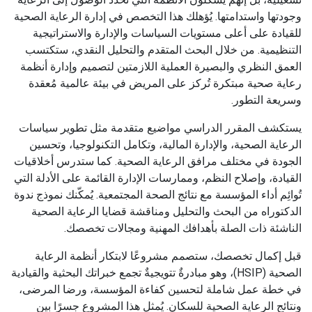
وجودتها واستدامتها. يُؤهلك هذا التخصص في إدارة الرعاية الصحية
للقيادة على أعلى مستويات السياسات والإدارة والاستراتيجية
التنظيمية. من خلال البحث المتقدم والتحليل النقدي، ستكتسب
العمق النظري والبصيرة العملية اللازمتين لتصميم وإدارة أنظمة
رعاية صحية مبتكرة تُركز على المريض في بيئة عالمية مُعقدة
وسريعة التطور.
يستكشف المقرر الدراسي مواضيع متقدمة مثل تطوير سياسات
الرعاية الصحية، والإدارة المالية، وتكامل التكنولوجيا، وتحسين
الجودة في مختلف مرافق الرعاية الصحية. كما ستدرس أخلاقيات
القيادة، وإصلاح النظم، وممارسات الإدارة القائمة على الأدلة التي
تُوائِم أداء المؤسسة مع نتائج الصحة المجتمعية. يُمكّنك نموذج ندوة
الدكتوراه من البحث والتحليل ومناقشة قضايا الرعاية الصحية
الناشئة ذات الصلة بأهدافك المهنية ومجالات تخصصك.
قبل إكمال تخصصك، ستصمم مشروعًا لابتكار أنظمة الرعاية
الصحية (HSIP)، وهو مبادرةٌ تتويجيةٌ تجمع خبراتك البحثية والقيادية
في خطة عمل شاملة لتحسين كفاءة المؤسسة، ورضا المرضى،
ونتائج الرعاية الصحية للسكان. يُمثل هذا المشروع جسرًا بين